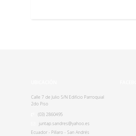
UBICACIÓN
FACEB
Calle 7 de Julio S/N Edificio Parroquial
2do Piso
(03)
2860495
juntap.sandres@yahoo.es
Ecuador - Pillaro - San Andrés