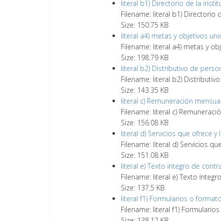
literal b1) Directorio de la ins
Filename: literal b1) Directorio
Size: 150.75 KB
literal a4) metas y objetivos 
Filename: literal a4) metas y o
Size: 198.79 KB
literal b2) Distributivo de per
Filename: literal b2) Distribut
Size: 143.35 KB
literal c) Remuneración mensu
Filename: literal c) Remunera
Size: 156.08 KB
literal d) Servicios que ofrece
Filename: literal d) Servicios 
Size: 151.08 KB
literal e) Texto íntegro de con
Filename: literal e) Texto ínte
Size: 137.5 KB
literal f1) Formularios o forma
Filename: literal f1) Formulari
Size: 138.12 KB