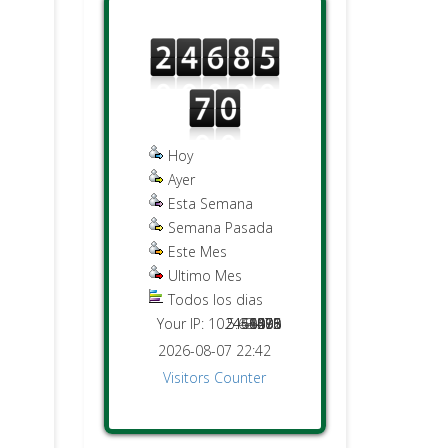
Hoy
Ayer
Esta Semana
Semana Pasada
Este Mes
Ultimo Mes
Todos los dias
Your IP: 10.5.63.40
2451476
2468570
44015
6098
9291
673
882
2026-08-07 22:42
Visitors Counter