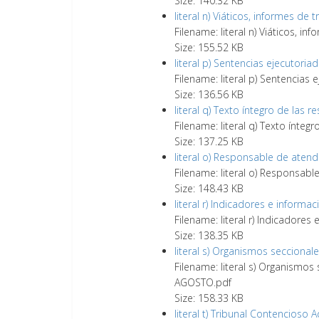
Size: 140.32 KB
literal n) Viáticos, informes de 
Filename: literal n) Viáticos, i
Size: 155.52 KB
literal p) Sentencias ejecutori
Filename: literal p) Sentencias
Size: 136.56 KB
literal q) Texto íntegro de las
Filename: literal q) Texto ínte
Size: 137.25 KB
literal o) Responsable de aten
Filename: literal o) Responsab
Size: 148.43 KB
literal r) Indicadores e inform
Filename: literal r) Indicadore
Size: 138.35 KB
literal s) Organismos secciona
Filename: literal s) Organismos
AGOSTO.pdf
Size: 158.33 KB
literal t) Tribunal Contencioso