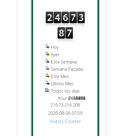
Hoy
Ayer
Esta Semana
Semana Pasada
Este Mes
Ultimo Mes
Todos los dias
Your IP:
2451476
2467387
44015
1274
4915
8108
372
216.73.216.208
2026-08-06 07:59
Visitors Counter