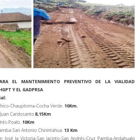
ARA EL MANTENIMIENTO PREVENTIVO DE LA VIALIDAD
 HGPT Y EL GADPRSA
ial:
e Chico-Chaupiloma-Cocha Verde.
10Km.
n Juan Cardosanto.
8,15Km
drés-Poalo.
10Km
ibamba-San Antonio Chinintahua.
13 Km
an José la Victoria-San Jacinto-San Andrés-Cruz Pamba-Andahualo