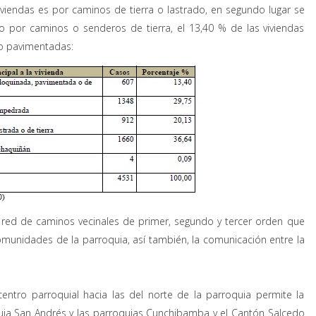
viviendas es por caminos de tierra o lastrado, en segundo lugar se
so por caminos o senderos de tierra, el 13,40 % de las viviendas
o pavimentadas:
 red de caminos vecinales de primer, segundo y tercer orden que
omunidades de la parroquia, así también, la comunicación entre la
entro parroquial hacia las del norte de la parroquia permite la
quia San Andrés y las parroquias Cunchibamba y el Cantón Salcedo