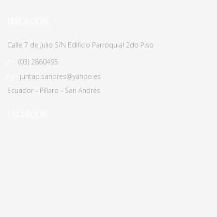
UBICACIÓN
Calle 7 de Julio S/N Edificio Parroquial 2do Piso
(03)
2860495
juntap.sandres@yahoo.es
Ecuador - Pillaro - San Andrés
FACEBOOK