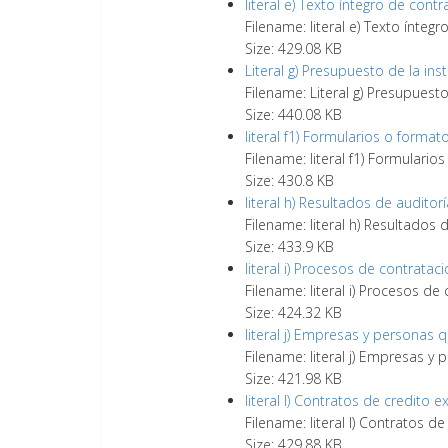
literal e) Texto íntegro de cont
Filename: literal e) Texto ínteg
Size: 429.08 KB
Literal g) Presupuesto de la inst
Filename: Literal g) Presupuesto
Size: 440.08 KB
literal f1) Formularios o format
Filename: literal f1) Formulario
Size: 430.8 KB
literal h) Resultados de audito
Filename: literal h) Resultados
Size: 433.9 KB
literal i) Procesos de contratac
Filename: literal i) Procesos de
Size: 424.32 KB
literal j) Empresas y personas
Filename: literal j) Empresas 
Size: 421.98 KB
literal l) Contratos de credito 
Filename: literal l) Contratos d
Size: 429.88 KB