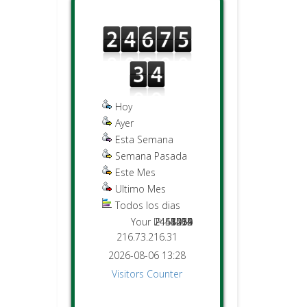
Hoy
Ayer
Esta Semana
Semana Pasada
Este Mes
Ultimo Mes
Todos los dias
Your IP:
2451476
2467534
44015
1274
5062
8255
519
216.73.216.31
2026-08-06 13:28
Visitors Counter