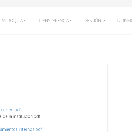
PARROQUIA
TRANSPARENCIA
GESTIÓN
TURISM
titucion.pdf
a de la institucion.pdf
edimientos internos.pdf