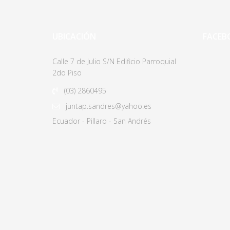
UBICACIÓN
FACEB
Calle 7 de Julio S/N Edificio Parroquial
2do Piso
(03)
2860495
juntap.sandres@yahoo.es
Ecuador - Pillaro - San Andrés