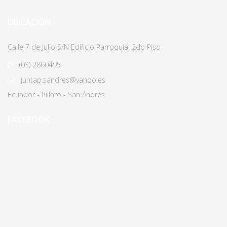
UBICACIÓN
Calle 7 de Julio S/N Edificio Parroquial 2do Piso
(03)
2860495
juntap.sandres@yahoo.es
Ecuador - Pillaro - San Andrés
FACEBOOK