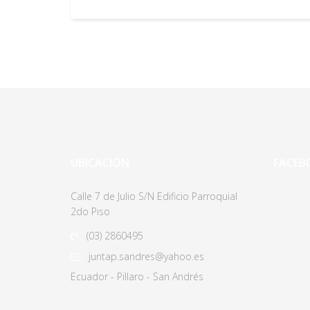
UBICACIÓN
FACEB
Calle 7 de Julio S/N Edificio Parroquial
2do Piso
(03)
2860495
juntap.sandres@yahoo.es
Ecuador - Pillaro - San Andrés