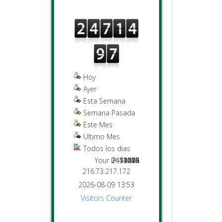
Hoy
Ayer
Esta Semana
Semana Pasada
Este Mes
Ultimo Mes
Todos los dias
Your IP:
2451476
2471497
12218
44015
2204
9025
643
216.73.217.172
2026-08-09 13:53
Visitors Counter