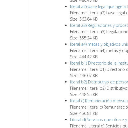
Size: 480.43 KB
literal a2) base legal que rige a 
Filename: literal a2) base legal q
Size: 563.84 KB
literal a3) Regulaciones y proc
Filename: literal a3) Regulacio
Size: 555.24 KB
literal a4) metas y objetivos un
Filename: literal a4) metas y o
Size: 444.42 KB
literal b1) Directorio de la insti
Filename: literal b1) Directorio 
Size: 446.07 KB
literal b2) Distributivo de perso
Filename: literal b2) Distributi
Size: 448.55 KB
literal c) Remuneración mensua
Filename: literal c) Remunerac
Size: 456.81 KB
Literal d) Servicios que ofrece 
Filename: Literal d) Servicios q