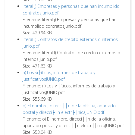
literal j) Empresas y personas que han incumplido
contratosjunio.pdf
Filename: literal j) Empresas y personas que han
incumplido contratosjunio.pdf
Size: 429.94 KB
literal l) Contratos de credito externos o internos
junio.pdf
Filename: literal l) Contratos de credito externos o
internos junio.pdf
Size: 471.63 KB
n) Los vi├íticos, informes de trabajo y
justificativosJUNIO.pdf
Filename: n) Los vi├íticos, informes de trabajo y
justificativosJUNIO.pdf
Size: 555.69 KB
o) El nombre, direcci├│n de la oficina, apartado
postal y direcci├│n electr├│nicaJUNIO.pdf
Filename: o) El nombre, direcci├│n de la oficina,
apartado postal y direcci├│n electr├│nicaJUNIO.pdf
Size: 553.04 KB