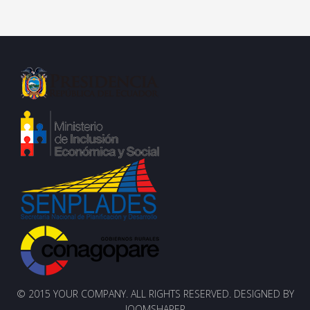
© 2015 YOUR COMPANY. ALL RIGHTS RESERVED. DESIGNED BY
JOOMSHAPER