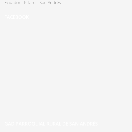
Ecuador - Pillaro - San Andrés
FACEBOOK
GAD PARROQUIAL RURAL DE SAN ANDRÉS